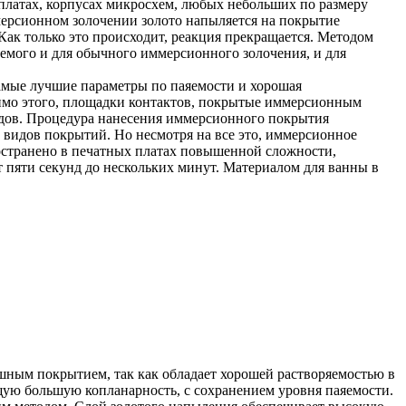
платах, корпусах микросхем, любых небольших по размеру
мерсионном золочении золото напыляется на покрытие
Как только это происходит, реакция прекращается. Методом
уемого и для обычного иммерсионного золочения, и для
амые лучшие параметры по паяемости и хорошая
омимо этого, площадки контактов, покрытые иммерсионным
одов. Процедура нанесения иммерсионного покрытия
х видов покрытий. Но несмотря на все это, иммерсионное
остранено в печатных платах повышенной сложности,
т пяти секунд до нескольких минут. Материалом для ванны в
ишным покрытием, так как обладает хорошей растворяемостью в
ющую большую копланарность, с сохранением уровня паяемости.