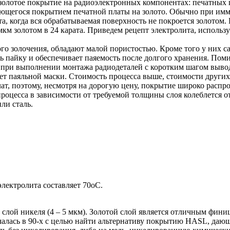
золотое покрытие на радиоэлектронных компонентах: печатных 
ляющегося покрытием печатной платы на золото. Обычно при им
, когда вся обрабатываемая поверхность не покроется золотом. 
км золотом в 24 карата. Приведем рецепт электролита, использ
.
о золочения, обладают малой пористостью. Кроме того у них с
ть пайку и обеспечивает паяемость после долгого хранения. П
ие при выполнении монтажа радиодеталей с коротким шагом выв
 нет паяльной маски. Стоимость процесса выше, стоимости други
т, поэтому, несмотря на дорогую цену, покрытие широко распр
роцесса в зависимости от требуемой толщины слоя колеблется о
ли сталь.
электролита составляет 70оС.
 слой никеля (4 – 5 мкм). Золотой слой является отличным фин
началась в 90-х с целью найти альтернативу покрытию HASL, да