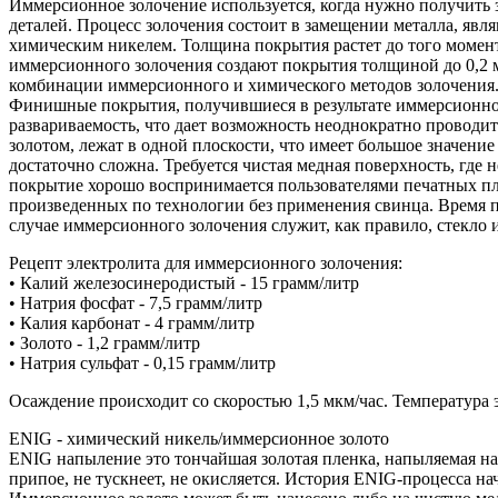
Иммерсионное золочение используется, когда нужно получить 
деталей. Процесс золочения состоит в замещении металла, яв
химическим никелем. Толщина покрытия растет до того момента
иммерсионного золочения создают покрытия толщиной до 0,2 м
комбинации иммерсионного и химического методов золочения
Финишные покрытия, получившиеся в результате иммерсионног
развариваемость, что дает возможность неоднократно проводи
золотом, лежат в одной плоскости, что имеет большое значен
достаточно сложна. Требуется чистая медная поверхность, где
покрытие хорошо воспринимается пользователями печатных пла
произведенных по технологии без применения свинца. Время п
случае иммерсионного золочения служит, как правило, стекло и
Рецепт электролита для иммерсионного золочения:
• Калий железосинеродистый - 15 грамм/литр
• Натрия фосфат - 7,5 грамм/литр
• Калия карбонат - 4 грамм/литр
• Золото - 1,2 грамм/литр
• Натрия сульфат - 0,15 грамм/литр
Осаждение происходит со скоростью 1,5 мкм/час. Температура 
ENIG - химический никель/иммерсионное золото
ENIG напыление это тончайшая золотая пленка, напыляемая на
припое, не тускнеет, не окисляется. История ENIG-процесса 