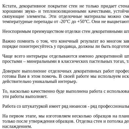
Кстати, декоративное покрытие стен не только придает ст
хорошими звуко- и теплоизоляционными качествами, устойчи
связующие элементы. Эти отделочные материалы можно смел
температурные перепады от -20°С до +50°С. Они не выцветают 
Неоспоримым преимуществом отделки стен декоративными штук
Важно помнить о том, что конечный результат во многом за
порядке поинтересуйтесь у продавца, должны ли быть подгото
Чаще всего интерьеры отделываются именно декоративной шту
простыми – минеральными в классических пастельных тогах, 
Доверьте выполнение отделочных декоративных работ профе
готовы Вам в этом помочь. В своей работе мы используем и
действительно уникальный интерьер.
То, насколько качественно буде выполнена работа с использов
эти работы выполняет.
Работа со штукатуркой имеет ряд нюансов - ряд профессиональ
На первом этапе, мы изготовляем несколько образцов на пла
только после утверждения образцов. Отделка стен и потолка д
наслаждением.