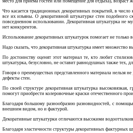
место для приема гостей или помещение для отдыха), возраст
Что касается традиционных декоративных покрытий, в число к
все их изъяны. О декоративной штукатурке стен подобного с
повседневном использовании. Декоративная штукатурка не мут
нет конкурентов.
Использование декоративных штукатурок помогает не только в
Надо сказать, что декоративная штукатурка имеет множество 
По достоинству оценят этот материал те, кто любит стилизов
штукатурка, безусловно, не оставит равнодушных также тех, дл
Говоря о преимуществах представленного материала нельзя не 
дефекты стен.
По своей структуре декоративная штукатурка высоковязкая,
помогут приобрести колеровочные краски отечественного произв
Благодаря большому разнообразию разновидностей, с помощью
внешним видом, но и фактурой.
Декоративные штукатурки отличаются высокими водоотталкив
Благодаря эластичности структуры декоративных фактурных ш