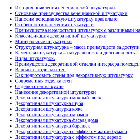
История появления венецианской штукатурки
Основные преимущества венецианской штукатурки
Наносим венецианскую штукатурку правильно
Особенности нанесения штукатурки
Преимущества и недостатки штукатурок с различными н
Классификация декоративной штукатурки
Минеральные штукатурки
Структурная штукатурка – масса преимуществ за доступ
Каменная штукатурка – натуральность и долговечность
Виды штукатурок.
Преимущества декоративной отделки интерьера помеще
Варианты отделки стен
Как подготовить стены под декоративную штукатурку
Современная отделка стен
Отделка стен на кухне
Нанесение декоративной штукатурки
Декоративная штукатурка мокрый шелк
Декоративная штукатурка шуба
Декоративная штукатурка кожа
Декоративная штукатурка мрамор
Декоративная штукатурка фасада дома
Декоративная штукатурка барашек
Декоративная штукатурка с эффектом жатой бумаги
Декоративная штукатурка с эффектом под дерево