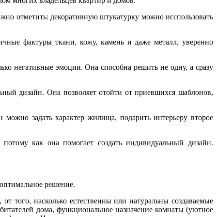
лом многих владельцев квартир и домов.
Важно отметить: декоративную штукатурку можно исспользовать
ичные фактуры ткани, кожу, камень и даже металл, уверенно
ко негативные эмоции. Она способна решить не одну, а сразу
ьный дизайн. Она позволяет отойти от приевшихся шаблонов,
н можно задать характер жилища, подарить интерьеру второе
 потому как она помогает создать индивидуальный дизайн.
 оптимальное решение.
 от того, насколько естественны или натуральны создаваемые
 обитателей дома, функциональное назначение комнаты (уютное