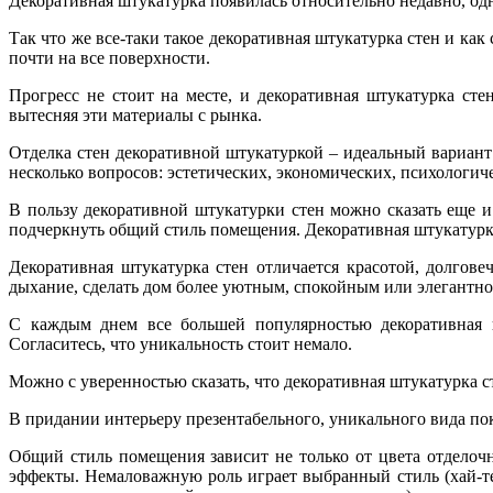
Декоративная штукатурка появилась относительно недавно, од
Так что же все-таки такое декоративная штукатурка стен и к
почти на все поверхности.
Прогресс не стоит на месте, и декоративная штукатурка ст
вытесняя эти материалы с рынка.
Отделка стен декоративной штукатуркой – идеальный вариант
несколько вопросов: эстетических, экономических, психологич
В пользу декоративной штукатурки стен можно сказать еще 
подчеркнуть общий стиль помещения. Декоративная штукатурка
Декоративная штукатурка стен отличается красотой, долгов
дыхание, сделать дом более уютным, спокойным или элегантно
С каждым днем все большей популярностью декоративная ш
Согласитесь, что уникальность стоит немало.
Можно с уверенностью сказать, что декоративная штукатурка ст
В придании интерьеру презентабельного, уникального вида пок
Общий стиль помещения зависит не только от цвета отделочн
эффекты. Немаловажную роль играет выбранный стиль (хай-тек