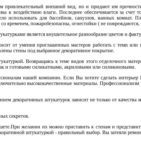
енам привлекательный внешний вид, но и придают им прочност
вы к воздействию влаги. Последнее обеспечивается за счет то
о использовать для бассейнов, санузлов, ванных комнат. П
со временем, пожаробезопасны, огнестойки ( не повреждаются, е
атурками является внушительное разнообразие цветов и факту
висит от умения приглашенных мастеров работать с теми или
влены стены под выбранное декоративное покрытие.
катуркой. Возвращаясь к теме видов этого отделочного матери
так и готовыми силикатными, акриловыми или силиконовыми.
ссионалам нашей компании. Если Вы хотите сделать интерьер
сключительно высококачественные материалы. Профессионализм
анием декоративных штукатурок зависит не только от качества м
ных секретов.
ншете.При желании их можно приставить к стенам и представит
екоративной штукатуркой - правильный выбор. Вы затеяли ремонт