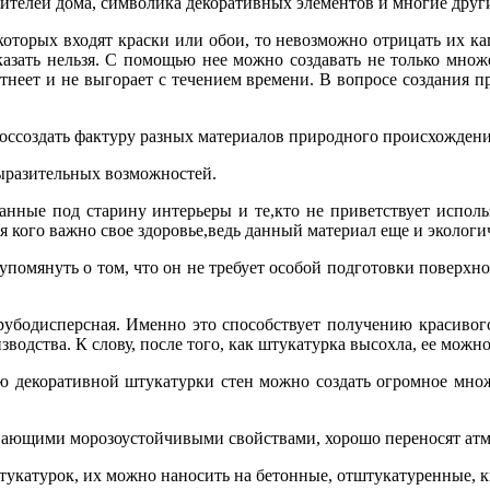
 жителей дома, символика декоративных элементов и многие дру
оторых входят краски или обои, то невозможно отрицать их ка
казать нельзя. С помощью нее можно создавать не только множ
неет и не выгорает с течением времени. В вопросе создания п
оссоздать фактуру разных материалов природного происхождени
выразительных возможностей.
анные под старину интерьеры и те,кто не приветствует исполь
я кого важно свое здоровье,ведь данный материал еще и экологи
упомянуть о том, что он не требует особой подготовки поверхно
 грубодисперсная. Именно это способствует получению красиво
одства. К слову, после того, как штукатурка высохла, ее можно
 декоративной штукатурки стен можно создать огромное множе
ающими морозоустойчивыми свойствами, хорошо переносят атм
тукатурок, их можно наносить на бетонные, отштукатуренные, к