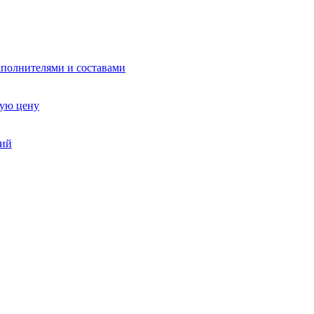
аполнителями и составами
ную цену
ний