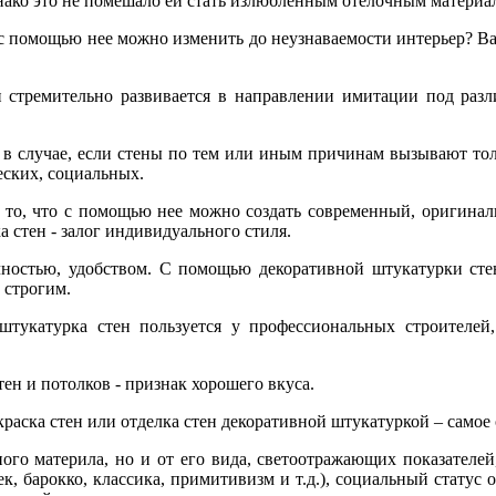
нако это не помешало ей стать излюбленным отелочным материа
ак с помощью нее можно изменить до неузнаваемости интерьер? 
ен стремительно развивается в направлении имитации под разл
 в случае, если стены по тем или иным причинам вызывают толь
еских, социальных.
и то, что с помощью нее можно создать современный, оригинал
 стен - залог индивидуального стиля.
ечностью, удобством. С помощью декоративной штукатурки сте
 строгим.
тукатурка стен пользуется у профессиональных строителей,
ен и потолков - признак хорошего вкуса.
раска стен или отделка стен декоративной штукатуркой – самое
ого материла, но и от его вида, светоотражающих показателей,
, барокко, классика, примитивизм и т.д.), социальный статус