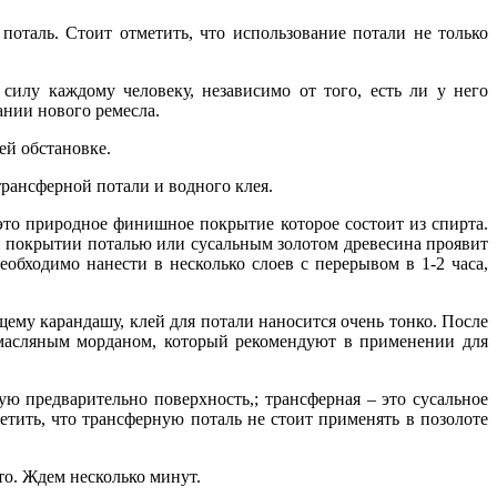
оталь. Стоит отметить, что использование потали не только
силу каждому человеку, независимо от того, есть ли у него
ании нового ремесла.
ей обстановке.
трансферной потали и водного клея.
это природное финишное покрытие которое состоит из спирта.
ри покрытии поталью или сусальным золотом древесина проявит
еобходимо нанести в несколько слоев с перерывом в 1-2 часа,
ему карандашу, клей для потали наносится очень тонко. После
 масляным морданом, который рекомендуют в применении для
ую предварительно поверхность,; трансферная – это сусальное
етить, что трансферную поталь не стоит применять в позолоте
то. Ждем несколько минут.