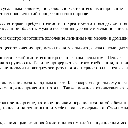
усальным золотом, но довольно часто и его имитирование – п
ет технологический процесс позолоты проще.
сс, который требует точности и креативного подхода, он под 
 в данной области. Нужно всего лишь усердие и желание в позн
о и быстро изготовить золочение лепнины или мебели в домашн
процесс золочения предметов из натурального дерева с помощью 
 синтетической кисти его покрывают лаком шеллаком. Шеллак – 
жно грунтовать. Если не придержаться этого требования, то п
Вы не получили ожидаемого результата с первого раза, шеллак н
таль нужно смазать водным клеем. Благодаря специальному клеящ
е часа нужно прилепить поталь. Также можно воспользоваться
сальное покрытие, которое целиком переносится на обработанн
оту нанесли на лепнины или мебель, кальку отрывают. Стоит отм
ь, с помощью резиновой кисти наносим клей на нужное нам мес