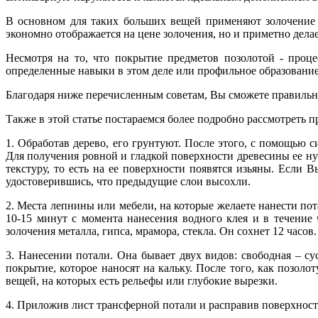
В основном для таких больших вещей применяют золочение с
экономно отображается на цене золочения, но и приметно дела
Несмотря на то, что покрытие предметов позолотой - проце
определенные навыки в этом деле или профильное образование
Благодаря ниже перечисленным советам, Вы сможете правильн
Также в этой статье постараемся более подробно рассмотреть 
1. Обработав дерево, его грунтуют. После этого, с помощью
Для получения ровной и гладкой поверхности древесины ее ну
текстуру, то есть на ее поверхности появятся изьяны. Если 
удостоверившись, что предыдущие слои высохли.
2. Места лепнины или мебели, на которые желаете нанести по
10-15 минут с момента нанесения водного клея и в течени
золочения металла, гипса, мрамора, стекла. Он сохнет 12 часов.
3. Нанесении потали. Она бывает двух видов: свободная – су
покрытие, которое наносят на кальку. После того, как позол
вещей, на которых есть рельефы или глубокие вырезки.
4. Приложив лист трансферной потали и расправив поверхност