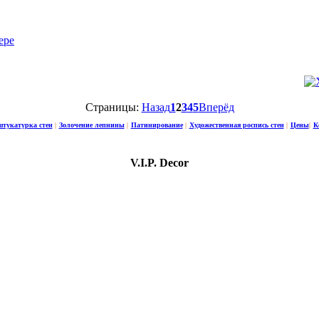
Страницы:
Назад
1
2
3
4
5
Вперёд
штукатурка стен
|
Золочение лепнины
|
Патинирование
|
Художественная роспись стен
|
Цены
|
К
V.I.P. Decor